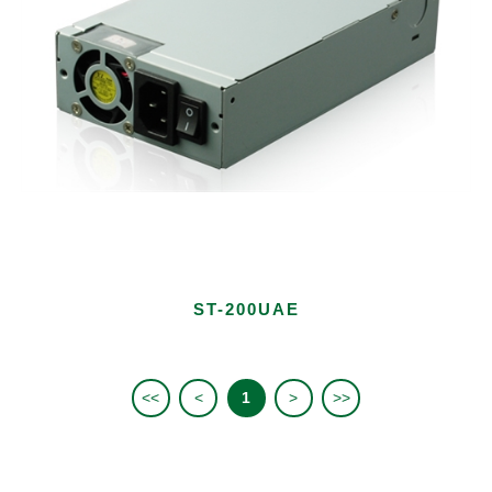
ST-200UAE
<<
<
1
>
>>