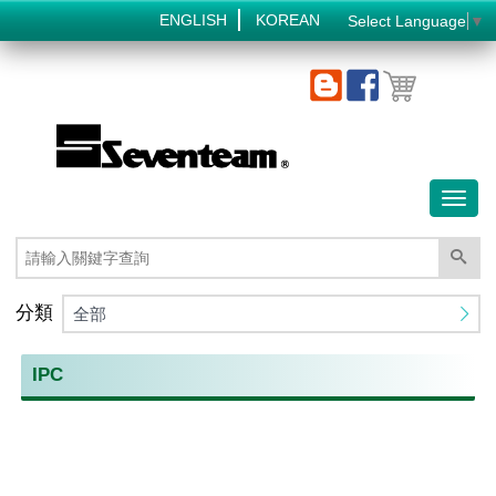
ENGLISH
KOREAN
Select Language
▼
Toggl
naviga
分類
全部
IPC