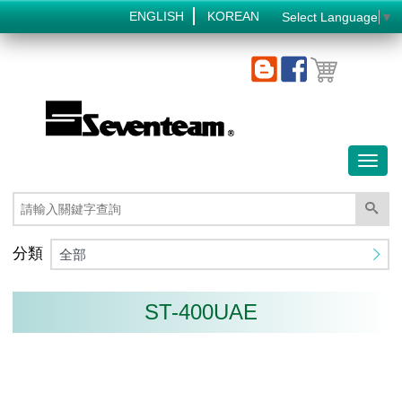
ENGLISH
KOREAN
Select Language
▼
Toggl
naviga
分類
全部
ST-400UAE