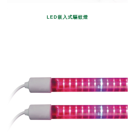
LED嵌入式驅蚊燈