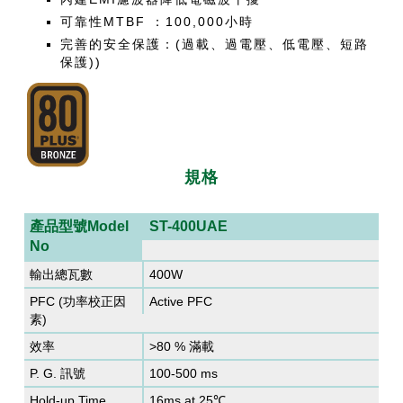
可靠性MTBF ：100,000小時
完善的安全保護：(過載、過電壓、低電壓、短路
保護))
規格
產品型號Model
ST-400UAE
No
輸出總瓦數
400W
PFC (功率校正因
Active PFC
素)
效率
>80 % 滿載
P. G. 訊號
100-500 ms
Hold-up Time
16ms at 25℃