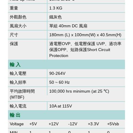
重量
1.3 KG
外觀顏色
鐵灰色
風扇大小
單組 40mm DC 風扇
尺寸
180mm (L) x 100mm(W) x 40.5mm(H)
保護
過電壓OVP、低電壓保護 UVP、過功率
保護OPP、短路保護Short Circuit
Protection
輸 入
輸入電壓
90-264V
輸入頻率
50 ~ 60 Hz
平均故障時間
100,000 hrs minimum (at 25 ℃)
(MTBF)
輸入電流
10A at 115V
輸 出
Voltage
+5V
+12V
-12V
+3.3V
+5Vsb
MIN
1
1
0
1
0