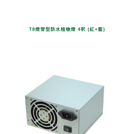
T8燈管型防水植物燈 4呎 (紅+藍)