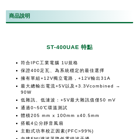
商品說明
ST-400UAE 特點
符合IPC工業電腦 1U規格
保證400足瓦、為系統穩定的最佳選擇
擁有單組+12V獨立電路，+12V輸出31A
最大總輸出電流+5V以及+3.3Vcombined →
90W
低雜訊、低漣波：+5V最大雜訊值僅50 mV
通過0~50℃環溫測試
體積205 mm x 100mm x40.5mm
搭載4公分靜音風扇
主動式功率校正因素(PFC>99%)
內建EMI濾波器降低電磁波干擾