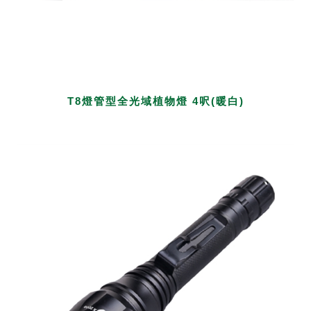
T8燈管型全光域植物燈 4呎(暖白)