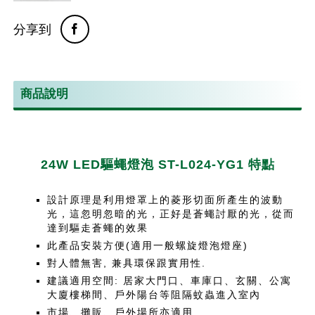
分享到
商品說明
24W LED驅蠅燈泡 ST-L024-YG1 特點
設計原理是利用燈罩上的菱形切面所產生的波動
光，這忽明忽暗的光，正好是蒼蠅討厭的光，從而
達到驅走蒼蠅的效果
此產品安裝方便(適用一般螺旋燈泡燈座)
對人體無害, 兼具環保跟實用性.
建議適用空間: 居家大門口、車庫口、玄關、公寓
大廈樓梯間、戶外陽台等阻隔蚊蟲進入室內
市場、攤販、戶外場所亦適用