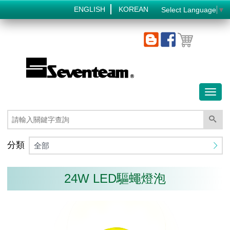
ENGLISH
KOREAN
Select Language
▼
Toggl
naviga
分類
全部
24W LED驅蠅燈泡