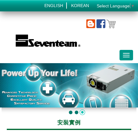
ENGLISH
KOREAN
Select Language
▼
Toggl
naviga
安裝實例