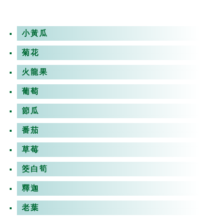
小黃瓜
菊花
火龍果
葡萄
節瓜
番茄
草莓
筊白筍
釋迦
老葉