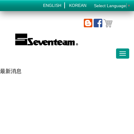
ENGLISH
KOREAN
Select Language
▼
Toggl
naviga
最新消息